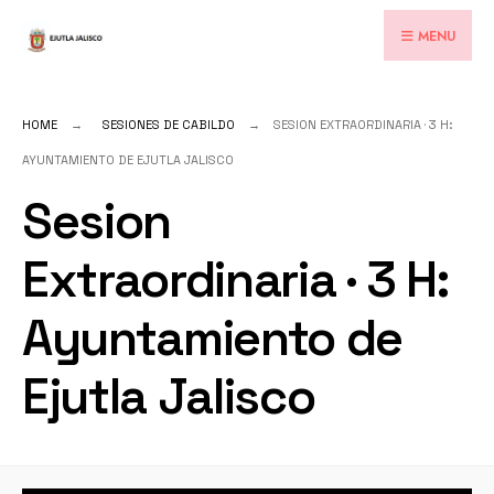
for:
Skip
MENU
to
content
HOME
SESIONES DE CABILDO
SESION EXTRAORDINARIA · 3 H:
AYUNTAMIENTO DE EJUTLA JALISCO
Sesion
Extraordinaria · 3 H:
Ayuntamiento de
Ejutla Jalisco