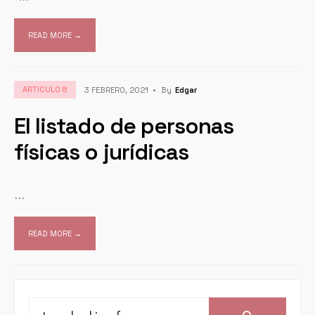
READ MORE →
ARTICULO 8
3 FEBRERO, 2021
•
By
Edgar
El listado de personas
físicas o jurídicas
...
READ MORE →
Search