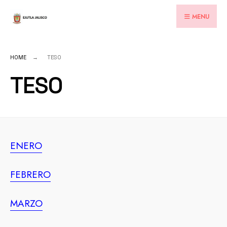
for:
Skip
MENU
to
content
HOME
TESO
TESO
ENERO
FEBRERO
MARZO