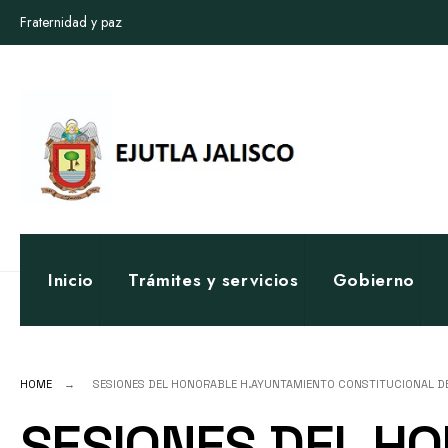
for:
Skip
Fraternidad y paz
to
content
Inicio
Trámites y servicios
Gobierno
HOME
SESIONES DEL HONORABLE H.AYUNTAMIENTO CONSTITUCIONAL D
SESIONES DEL H