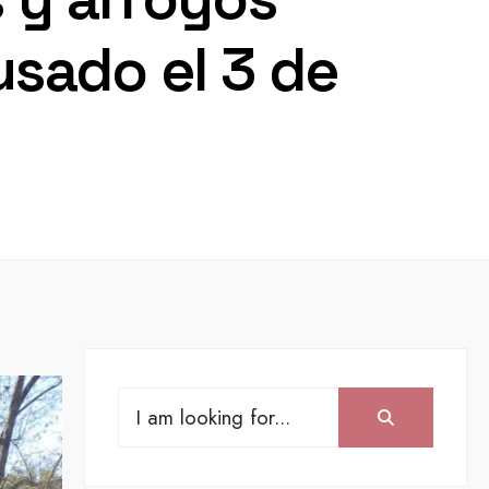
usado el 3 de
Search
Search:
for: