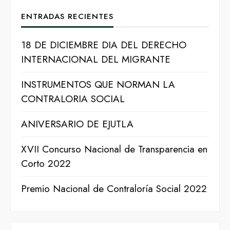
Presupuesto de Egresos del Estado 2021
Presupuesto de Egresos 2024 Volumen IV
Volumen IV
ENTRADAS RECIENTES
VOLUMEN IV
Volumen V
Presupuesto de Egresos 2024 Volumen V
Presupuesto de Egresos del Estado 2022
18 DE DICIEMBRE DIA DEL DERECHO
VOLUMEN V
Presupuesto de Egresos del Estado 2021
Volumen V
INTERNACIONAL DEL MIGRANTE
Presupuesto de Egresos 2024 Volumen VI
Volumen VI
VOLUMEN VI
INSTRUMENTOS QUE NORMAN LA
Presupuesto de Egresos del Estado 2022
CONTRALORIA SOCIAL
Presupuesto de Egresos del Estado 2021
Volumen VI
VOLUMEN VII
Volumen VII_
ANIVERSARIO DE EJUTLA
Presupuesto de Egresos del Estado 2022
XVII Concurso Nacional de Transparencia en
Volumen VII
Corto 2022
Premio Nacional de Contraloría Social 2022