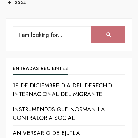
2024
APOYOS DE JULIO A SEPTIEMBRE
APOYOS ABRIL- DICIEMBRE
APOYOS DIF 2024
APOYOS PERIODO OCTUBRE A
Search
Search:
DICIEMBRE
for:
ENTRADAS RECIENTES
18 DE DICIEMBRE DIA DEL DERECHO
INTERNACIONAL DEL MIGRANTE
INSTRUMENTOS QUE NORMAN LA
CONTRALORIA SOCIAL
ANIVERSARIO DE EJUTLA