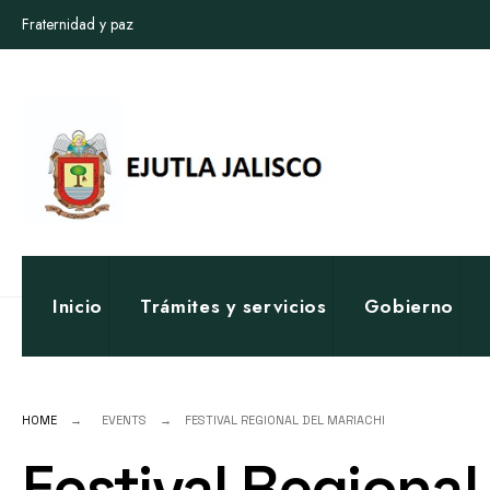
for:
Skip
Fraternidad y paz
to
content
Inicio
Trámites y servicios
Gobierno
HOME
EVENTS
FESTIVAL REGIONAL DEL MARIACHI
Festival Regional